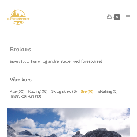
0
Brekurs
og andre steder ved forespørsel.
.
Brekurs i Jotunheimen
Våre kurs
Alle (50)
Klatring (18)
Ski og skred (8)
Bre (10)
Isklatring (5)
Instruktørkurs (10)