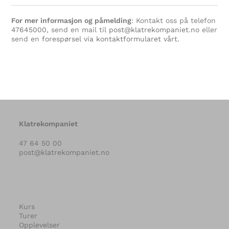
For mer informasjon og påmelding
: Kontakt oss på telefon
47645000
, send en mail til
post@klatrekompaniet.no
eller
send en
forespørsel via kontaktformularet vårt.
Klatrekompaniet
47 64 50 00
post@klatrekompaniet.no
Kurs
Turer
Opplevelser