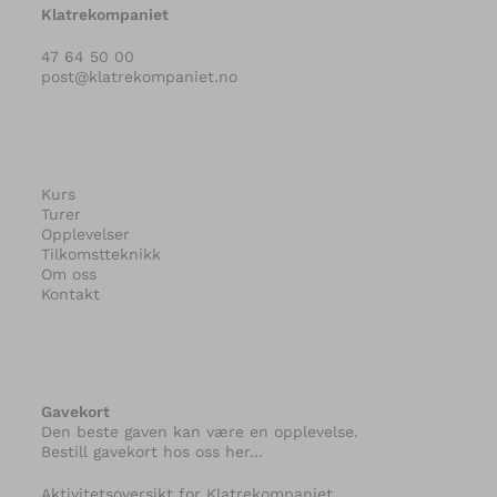
Klatrekompaniet
47 64 50 00
post@klatrekompaniet.no
Kurs
Turer
Opplevelser
Tilkomstteknikk
Om oss
Kontakt
Gavekort
Den beste gaven kan være en opplevelse.
Bestill gavekort hos oss her…
Aktivitetsoversikt for Klatrekompaniet…