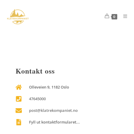
0
Kontakt oss
Olleveien 9, 1182 Oslo
47645000
post@klatrekompaniet.no
Fyll ut kontaktformularet...