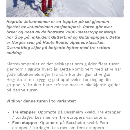
Høgruta Jotunheimen er en topptur på ski gjennom
hjertet av Jotunheimen nasjonalpark. Ruten går over
breer og noen av de flotteste 2000-metertopper Norge
har å by på, inkludert Glittertind og Galdhøpiggen. Dette
er Norges svar på Haute Route, alpenes klassiker.
Overnatting skjer på betjente hytter med tre retters
middag.
Klatrekompaniet er det selskapet som guider flest turer
gjennom Høgruta hvert år. Dette kombinert med at vi har
gode
tilbakemeldinger
fra våre kunder gjør at vi gjør
Høgruta til en trygg og god opplevelse for deg og din
gruppe. Vi bruker bare erfarne norske lokalkjente guider
på denne turen.
Vi tilbyr denne turen i to varianter:
Tre etapper
: Oppmøte på Bessheim kveld. Tre etapper
/ turdager. Les mer om tre etappers varianten…
Fem etapper
: Oppmøte på Bessheim kveld. Fem
etapper / turdager. Les mer om fem etappers