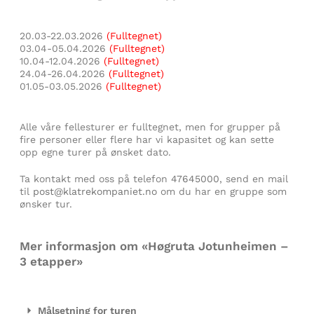
20.03-22.03.2026
(Fulltegnet)
03.04-05.04.2026
(Fulltegnet)
10.04-12.04.2026
(Fulltegnet)
24.04-26.04.2026
(Fulltegnet)
01.05-03.05.2026
(Fulltegnet)
Alle våre fellesturer er fulltegnet, men for grupper på
fire personer eller flere har vi kapasitet og kan sette
opp egne turer på ønsket dato.
Ta kontakt med oss på telefon
47645000
, send en mail
til
post@klatrekompaniet.no
om du har en gruppe som
ønsker tur.
Mer informasjon om «Høgruta Jotunheimen –
3 etapper»
Målsetning for turen