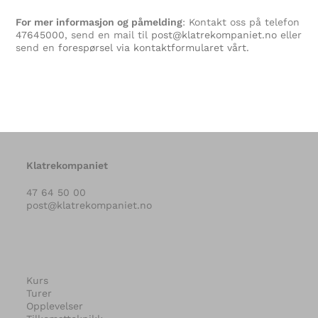
For mer informasjon og påmelding
: Kontakt oss på telefon
47645000
, send en mail til
post@klatrekompaniet.no
eller
send en
forespørsel via kontaktformularet vårt.
Klatrekompaniet
47 64 50 00
post@klatrekompaniet.no
Kurs
Turer
Opplevelser