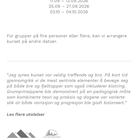
11.09 – 13.09.2026
25.09 – 27.09.2026
02.10 – 04.10.2026
For grupper på fire personer eller flere, kan vi arrangere
kurset på andre datoer.
”
Jeg synes kurset var veldig treffende og bra. På kort tid
gjennomgikk vi de mest sentrale elementer å bevege seg
på både bre og fjelltopper som også inkluderer klatring.
Grunnprinsippene ble demonstrert på en pedagogisk måte
som kombinerte teori og praksis og dagene var varierte
slik at både variasjon og progresjon ble godt balansert.
“
Les flere utalelser