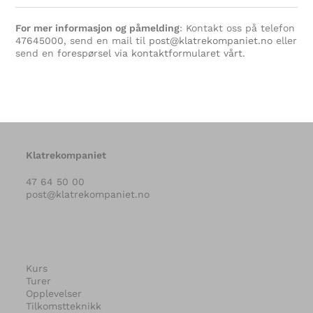
For mer informasjon og påmelding
: Kontakt oss på telefon
47645000
, send en mail til
post@klatrekompaniet.no
eller
send en
forespørsel via kontaktformularet vårt.
Klatrekompaniet
47 64 50 00
post@klatrekompaniet.no
Kurs
Turer
Opplevelser
Tilkomstteknikk