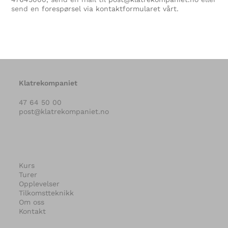
send en
forespørsel via kontaktformularet vårt.
Klatrekompaniet
47 64 50 00
post@klatrekompaniet.no
Kurs
Turer
Opplevelser
Tilkomstteknikk
Om oss
Kontakt