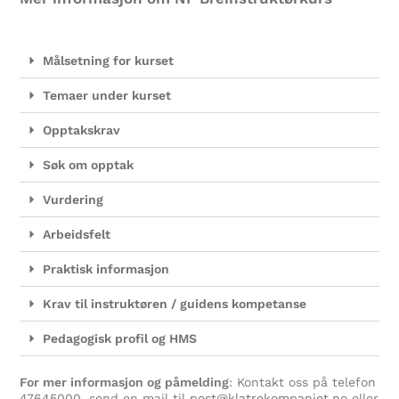
Målsetning for kurset
Temaer under kurset
Opptakskrav
Søk om opptak
Vurdering
Arbeidsfelt
Praktisk informasjon
Krav til instruktøren / guidens kompetanse
Pedagogisk profil og HMS
For mer informasjon og påmelding
: Kontakt oss på telefon
47645000
, send en mail til
post@klatrekompaniet.no
eller