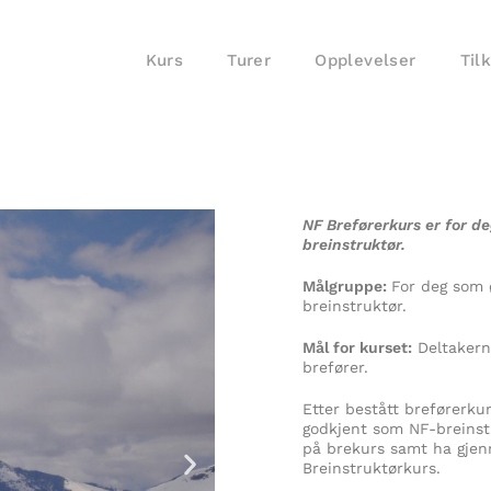
Kurs
Turer
Opplevelser
Til
NF Breførerkurs er for de
breinstruktør.
Målgruppe:
For deg som 
breinstruktør.
Mål for kurset:
Deltakerne
brefører.
Etter bestått breførerkur
godkjent som NF-breinst
på brekurs samt ha gjenn
Breinstruktørkurs.