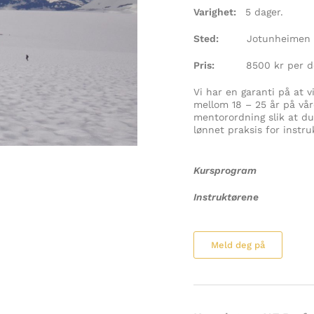
Varighet:
5 dager.
Sted:
Jotunheimen og
Pris:
8500 kr per del
Vi har en garanti på at v
mellom 18 – 25 år på vår
mentorordning slik at du 
lønnet praksis for instr
Kursprogram
Instruktørene
Meld deg på