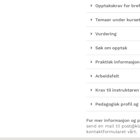
Opptakskrav for bre
Temaer under kurse
Vurdering
Søk om opptak
Praktisk informasjon
Arbeidsfelt
Krav til instruktøre
Pedagogisk profil o
For mer informasjon og 
send en mail til
post@kl
kontaktformularet vårt.