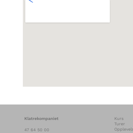
Klatrekompaniet
Kurs
Turer
Opplevel
47 64 50 00