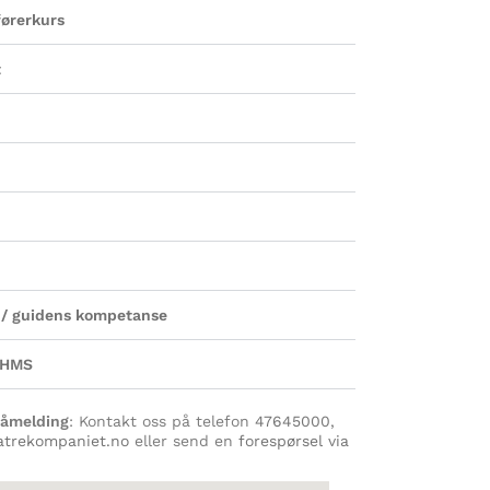
førerkurs
t
n / guidens kompetanse
g HMS
påmelding
: Kontakt oss på telefon
47645000
,
atrekompaniet.no
eller send en
forespørsel via