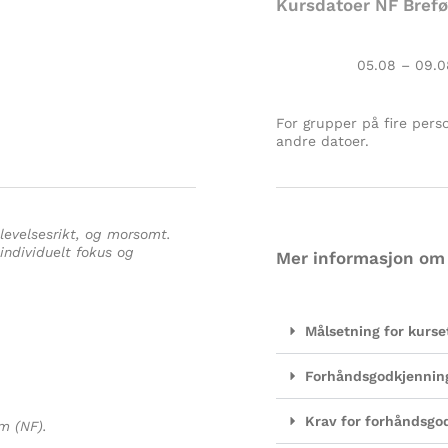
Kursdatoer NF Brefø
05.08 – 09.0
For grupper på fire perso
andre datoer.
levelsesrikt, og morsomt.
ndividuelt fokus og
Mer informasjon om
Målsetning for kurse
Forhåndsgodkjenning
Krav for forhåndsgo
m (NF).