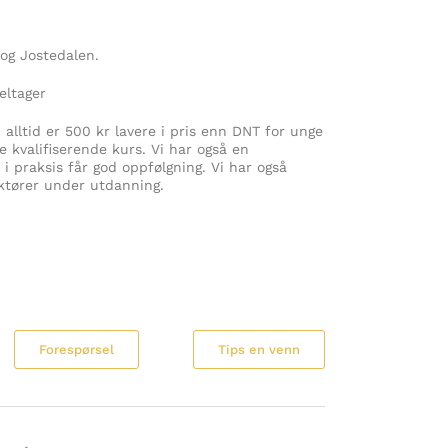
 Jostedalen.
tager
i alltid er 500 kr lavere i pris enn DNT for unge
e kvalifiserende kurs. Vi har også en
i praksis får god oppfølgning. Vi har også
uktører under utdanning.
Forespørsel
Tips en venn