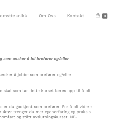
komstteknikk
Om Oss
Kontakt
0
g som ønsker å bli brefører og/eller
ønsker å jobbe som brefører og/eller
 skal som tar dette kurset læres opp til å bli
s er du godkjent som brefører. For å bli videre
ruktør trenger du mer egenerfaring og praksis
omført og stått avslutningskurset; NF-