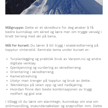
Målgruppe:
Dette er et skredkurs for deg ønsker å få
bedre kunnskap om skred og lære mer om trygge veivalg i
bratt terreng med ski på bena.
Mål for kurset:
Du lærer å bli trygg i snøskredterreng på
topptur vinterstid. Sentrale tema under kurset er:
Turplanlegging og praktisk bruk av Varsom.no og andre
digitale verktøy.
Gjenkjenning og vurdering av skredterreng.
Orientering i skredterreng.
Kameratredning
Utstyr man trenger på topptur og bruk av dette.
Teknikktips på veien opp og ved nedkjøring.
Hvordan finne den beste kombinasjonen av trygg
nedfart og god snø.
I tillegg vil du lære om alarmtegn, kunnskap om snø om
sn0mvandling, snøundersøkelser og snøprofiler mm. Dette