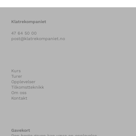
Klatrekompaniet
47 64 50 00
post@klatrekompaniet.no
Kurs
Turer
Opplevelser
Tilkomstteknikk
Om oss
Kontakt
Gavekort
Den beste gaven kan være en opplevelse.