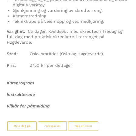
digitale verktøy.
Gjenkjenning og vurdering av skredterreng.
Kameratredning
Teknikktips på veien opp og ved nedkjøring.
Varighet:
1,5 dager. Kveldsøkt med skredteori fredag og
full dag med praktisk skredlære i terrenget på
Høgdevarde.
Sted:
Oslo-området (Oslo og Høgdevarde).
Pris:
2750 kr per deltager
Kursprogram
Instruktørene
Vilkår for påmelding
Meld deg på
Forespørsel
Tips en venn