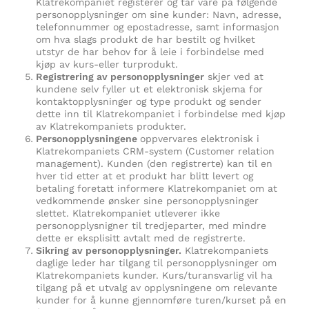
Klatrekompaniet registerer og tar vare på følgende
personopplysninger om sine kunder: Navn, adresse,
telefonnummer og epostadresse, samt informasjon
om hva slags produkt de har bestilt og hvilket
utstyr de har behov for å leie i forbindelse med
kjøp av kurs-eller turprodukt.
Registrering av personopplysninger
skjer ved at
kundene selv fyller ut et elektronisk skjema for
kontaktopplysninger og type produkt og sender
dette inn til Klatrekompaniet i forbindelse med kjøp
av Klatrekompaniets produkter.
Personopplysningene
oppvervares elektronisk i
Klatrekompaniets CRM-system (Customer relation
management). Kunden (den registrerte) kan til en
hver tid etter at et produkt har blitt levert og
betaling foretatt informere Klatrekompaniet om at
vedkommende ønsker sine personopplysninger
slettet. Klatrekompaniet utleverer ikke
personopplysnigner til tredjeparter, med mindre
dette er eksplisitt avtalt med de registrerte.
Sikring av personopplysninger.
Klatrekompaniets
daglige leder har tilgang til personopplysninger om
Klatrekompaniets kunder. Kurs/turansvarlig vil ha
tilgang på et utvalg av opplysningene om relevante
kunder for å kunne gjennomføre turen/kurset på en