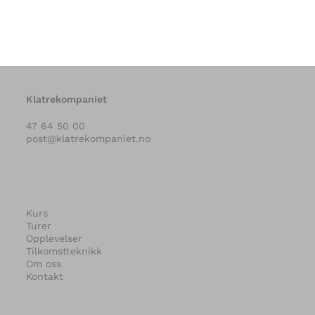
Klatrekompaniet
47 64 50 00
post@klatrekompaniet.no
Kurs
Turer
Opplevelser
Tilkomstteknikk
Om oss
Kontakt