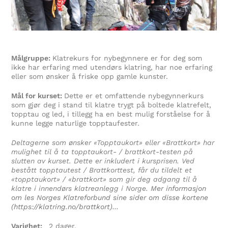
Målgruppe:
Klatrekurs for nybegynnere er for deg som
ikke har erfaring med utendørs klatring, har noe erfaring
eller som ønsker å friske opp gamle kunster.
Mål for kurset:
Dette er et omfattende nybegynnerkurs
som gjør deg i stand til klatre trygt på boltede klatrefelt,
topptau og led, i tillegg ha en best mulig forståelse for å
kunne legge naturlige topptaufester.
Deltagerne som ønsker «Topptaukort» eller «Brattkort» har
mulighet til å ta topptaukort- / brattkort-testen på
slutten av kurset. Dette er inkludert i kursprisen. Ved
bestått topptautest / Brattkorttest, får du tildelt et
«topptaukort» / «brattkort» som gir deg adgang til å
klatre i innendørs klatreanlegg i Norge.
Mer informasjon
om les Norges Klatreforbund sine sider om disse kortene
(https://klatring.no/brattkort)…
Varighet:
2 dager.